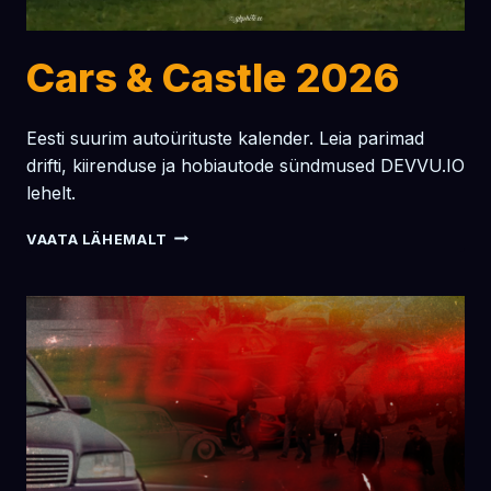
Cars & Castle 2026
Eesti suurim autoürituste kalender. Leia parimad
drifti, kiirenduse ja hobiautode sündmused DEVVU.IO
lehelt.
CARS
VAATA LÄHEMALT
&
CASTLE
2026