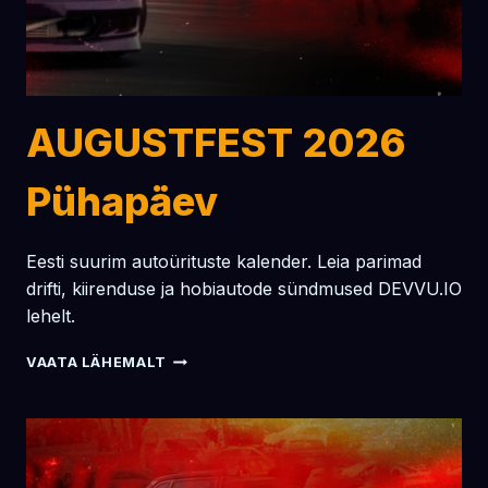
AUGUSTFEST 2026
Pühapäev
Eesti suurim autoürituste kalender. Leia parimad
drifti, kiirenduse ja hobiautode sündmused DEVVU.IO
lehelt.
AUGUSTFEST
VAATA LÄHEMALT
2026
PÜHAPÄEV