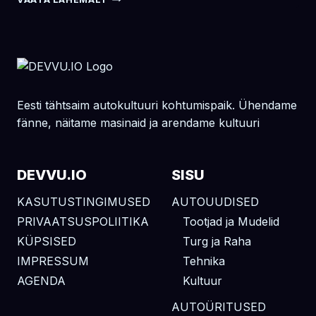
2026
LAUPÄEV
Eesti tähtsaim autokultuuri kohtumispaik. Ühendame
fänne, näitame masinaid ja arendame kultuuri
DEVVU.IO
SISU
KASUTUSTINGIMUSED
AUTOUUDISED
PRIVAATSUSPOLIITIKA
Tootjad ja Mudelid
KÜPSISED
Turg ja Raha
IMPRESSUM
Tehnika
AGENDA
Kultuur
AUTOÜRITUSED